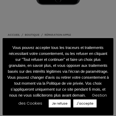
ACCUEIL
/
BOUTIQUE
/
RÉPARATION APPLE
Réparation IPhone 7 Plus
Vous pouvez accepter tous les traceurs et traitements
nécessitant votre consentement, ou les refuser en cliquant
sur "Tout refuser et continuer" et faire un choix plus
granulaire, en savoir plus, et vous opposer aux traitements
basés sur des intérêts légitimes via l'écran de paramétrage.
Tarif : 85€
Vous pouvez changer d'avis ou retirer votre consentement à
tout moment via la Politique de vie privée. Vos choix
s'appliqueront uniquement sur ce site pendant 6 mois, et
Changement de l’écran LCD
Gestion
nous ne vous solliciterons plus avant demain.
La vitre et/ou l’écran interne LCD de votre iPhone sont
hors service (HS), ils comportent des dommages
des Cookies
Je refuse
J'accepte
(rayures, fissures, page blanche, série de lignes
décolorées).