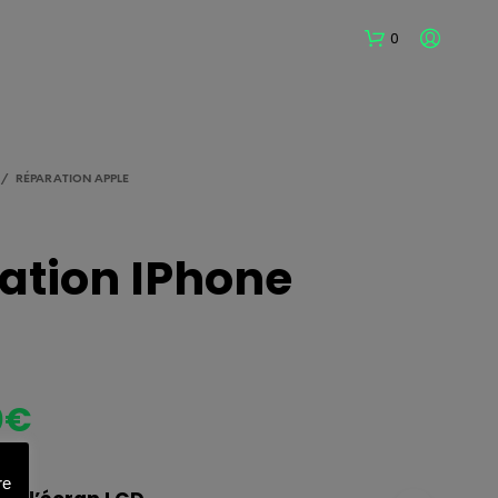
0
/
RÉPARATION APPLE
ation IPhone
V
O
T
R
E
70€
P
A
N
I
re
E