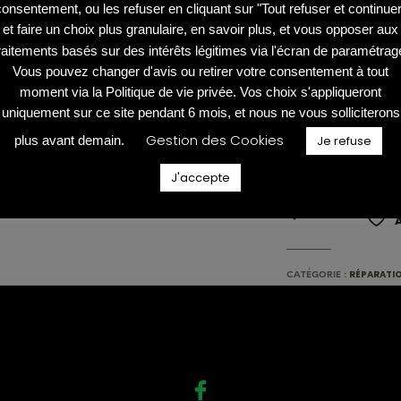
Changement d
consentement, ou les refuser en cliquant sur "Tout refuser et continuer
La vitre et/ou l
et faire un choix plus granulaire, en savoir plus, et vous opposer aux
sont hors servic
raitements basés sur des intérêts légitimes via l'écran de paramétrag
dommages (rayur
Vous pouvez changer d'avis ou retirer votre consentement à tout
moment via la Politique de vie privée. Vos choix s'appliqueront
de lignes décolo
uniquement sur ce site pendant 6 mois, et nous ne vous solliciterons
Gestion des Cookies
plus avant demain.
Je refuse
EN SAVOIR
J'accepte
RÉPARATIO
CATÉGORIE :