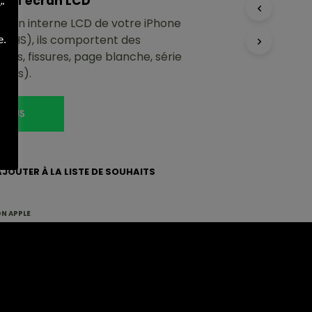
e l’écran LCD
"
R
’écran interne LCD de votre iPhone
E
S
e (HS), ils comportent des
e.
T
es, fissures, page blanche, série
V
rées).
I
D
E
.
 PLUS
AJOUTER À LA LISTE DE SOUHAITS
N APPLE